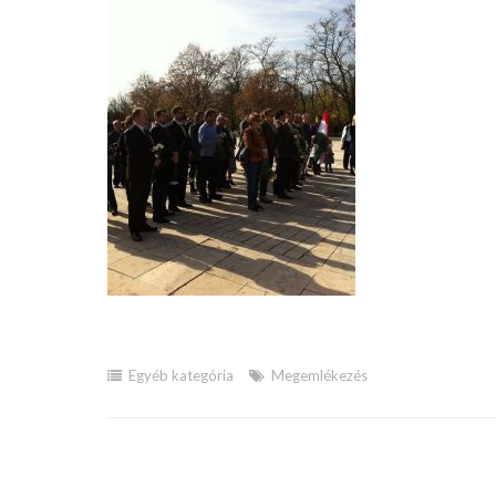
Egyéb kategória
Megemlékezés
Bejegyzés