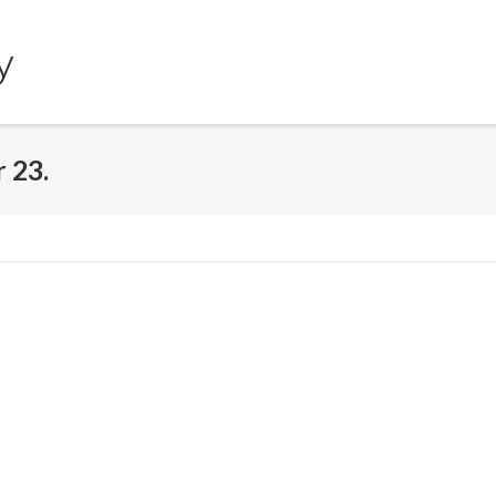
y
 23.