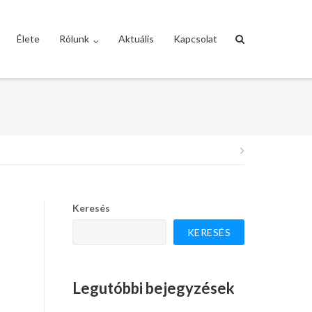
Élete
Rólunk
Aktuális
Kapcsolat
Bejegyzés
navigáció
Keresés
KERESÉS
Legutóbbi bejegyzések