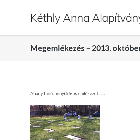
Skip
to
Kéthly Anna Alapítván
content
Megemlékezés – 2013. október
Ahány tanú, annyi 56-os emlékezet……