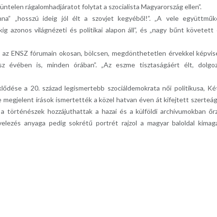
szüntelen rágalomhadjáratot folytat a szocialista Magyarország ellen”.
nna” „hosszú ideig jól élt a szovjet kegyéből!”. „A vele együttmű
 azonos világnézeti és politikai alapon áll”, és „nagy bűnt követett 
ek, az ENSZ fórumain okosan, bölcsen, megdönthetetlen érvekkel képvis
 évében is, minden órában”. „Az eszme tisztaságáért élt, dolgo
dése a 20. század legismertebb szociáldemokrata női politikusa, Ké
 megjelent írások ismertették a közel hatvan éven át kifejtett szerteá
 a történészek hozzájuthattak a hazai és a külföldi archívumokban őr
velezés anyaga pedig sokrétű portrét rajzol a magyar baloldal kimag