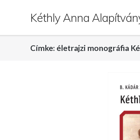
Skip
to
Kéthly Anna Alapítván
content
Címke:
életrajzi monográfia Ké