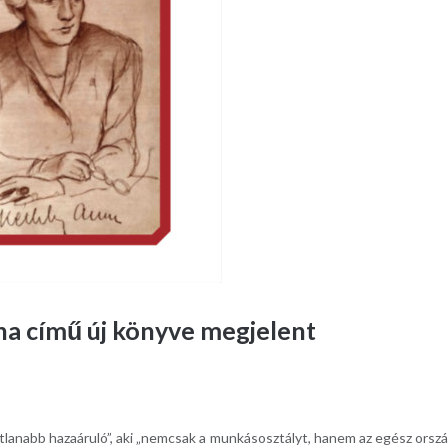
na című új könyve megjelent
látlanabb hazaáruló”, aki „nemcsak a munkásosztályt, hanem az egész orsz