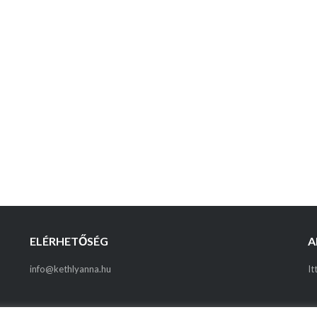
ELÉRHETŐSÉG
A
info@kethlyanna.hu
It