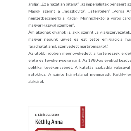
árulja”. „Ez a hazátlan bitang” „az imperialisták pénzéért 
Mások szerint a „moszkovita”, „istentelen” „Vörös A
nemzetbecsmérlő a Kádár- Münnichektől a vörös cárokig
magyar Hazával szemben”.
Ám akadnak olyanok is, akik szerint „a világszervezet
magyar népünk ügyét és ezt tette emigrációja húsz
fáradhatatlanul, szenvedett mártíromságot.”
Az utóbbi időben megnövekedett a történészek érdeklő
élete és tevékenysége iránt. Az 1980-as évektől kezdve
politikai tevékenységét. A kutatás szabaddá válásával
iratokhoz. A szinte hiánytalanul megmaradt Kéthly-le
alakjáról.