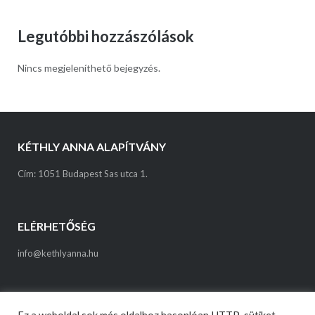
Legutóbbi hozzászólások
Nincs megjeleníthető bejegyzés.
KÉTHLY ANNA ALAPÍTVÁNY
Cím: 1051 Budapest Sas utca 1.
ELÉRHETŐSÉG
info@kethlyanna.hu
ADATVÉDELMI TÁJÉKOZTATÓ